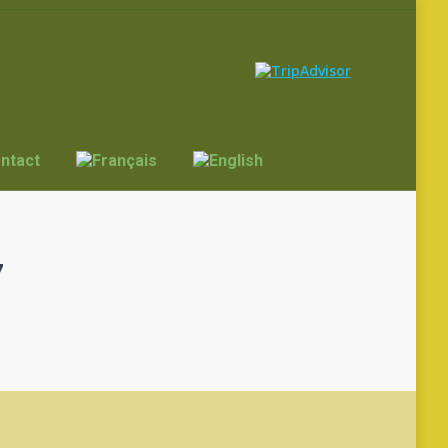
ntact
7